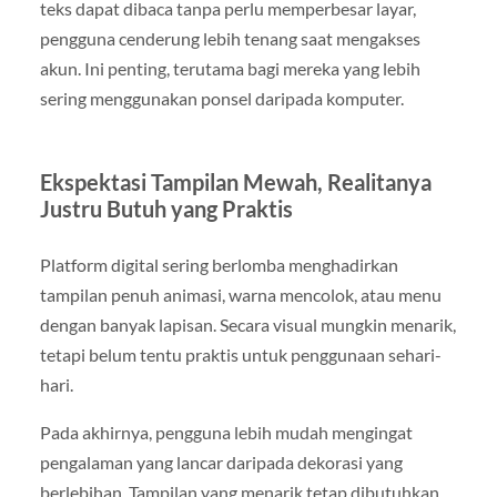
teks dapat dibaca tanpa perlu memperbesar layar,
pengguna cenderung lebih tenang saat mengakses
akun. Ini penting, terutama bagi mereka yang lebih
sering menggunakan ponsel daripada komputer.
Ekspektasi Tampilan Mewah, Realitanya
Justru Butuh yang Praktis
Platform digital sering berlomba menghadirkan
tampilan penuh animasi, warna mencolok, atau menu
dengan banyak lapisan. Secara visual mungkin menarik,
tetapi belum tentu praktis untuk penggunaan sehari-
hari.
Pada akhirnya, pengguna lebih mudah mengingat
pengalaman yang lancar daripada dekorasi yang
berlebihan. Tampilan yang menarik tetap dibutuhkan,