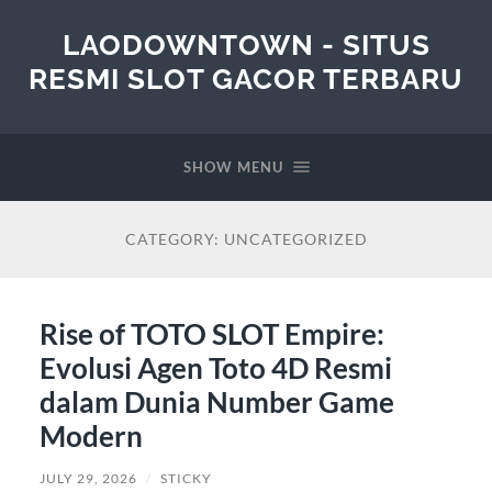
LAODOWNTOWN - SITUS
RESMI SLOT GACOR TERBARU
SHOW MENU
CATEGORY:
UNCATEGORIZED
Rise of TOTO SLOT Empire:
Evolusi Agen Toto 4D Resmi
dalam Dunia Number Game
Modern
JULY 29, 2026
/
STICKY