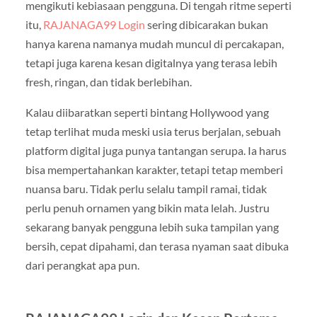
mengikuti kebiasaan pengguna. Di tengah ritme seperti
itu,
RAJANAGA99 Login
sering dibicarakan bukan
hanya karena namanya mudah muncul di percakapan,
tetapi juga karena kesan digitalnya yang terasa lebih
fresh, ringan, dan tidak berlebihan.
Kalau diibaratkan seperti bintang Hollywood yang
tetap terlihat muda meski usia terus berjalan, sebuah
platform digital juga punya tantangan serupa. Ia harus
bisa mempertahankan karakter, tetapi tetap memberi
nuansa baru. Tidak perlu selalu tampil ramai, tidak
perlu penuh ornamen yang bikin mata lelah. Justru
sekarang banyak pengguna lebih suka tampilan yang
bersih, cepat dipahami, dan terasa nyaman saat dibuka
dari perangkat apa pun.