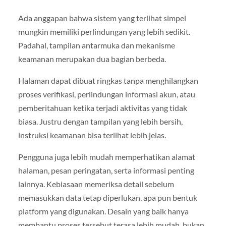
Ada anggapan bahwa sistem yang terlihat simpel
mungkin memiliki perlindungan yang lebih sedikit.
Padahal, tampilan antarmuka dan mekanisme
keamanan merupakan dua bagian berbeda.
Halaman dapat dibuat ringkas tanpa menghilangkan
proses verifikasi, perlindungan informasi akun, atau
pemberitahuan ketika terjadi aktivitas yang tidak
biasa. Justru dengan tampilan yang lebih bersih,
instruksi keamanan bisa terlihat lebih jelas.
Pengguna juga lebih mudah memperhatikan alamat
halaman, pesan peringatan, serta informasi penting
lainnya. Kebiasaan memeriksa detail sebelum
memasukkan data tetap diperlukan, apa pun bentuk
platform yang digunakan. Desain yang baik hanya
membantu proses tersebut terasa lebih mudah, bukan