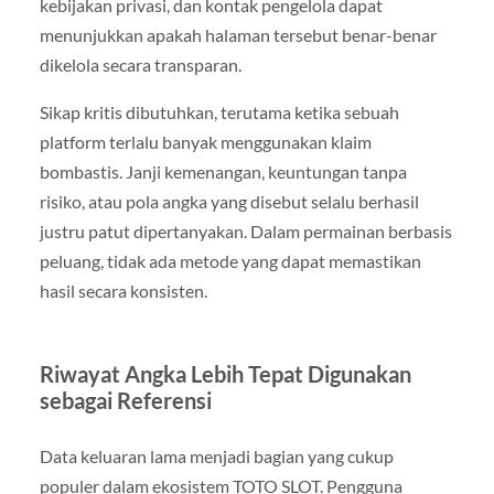
kebijakan privasi, dan kontak pengelola dapat
menunjukkan apakah halaman tersebut benar-benar
dikelola secara transparan.
Sikap kritis dibutuhkan, terutama ketika sebuah
platform terlalu banyak menggunakan klaim
bombastis. Janji kemenangan, keuntungan tanpa
risiko, atau pola angka yang disebut selalu berhasil
justru patut dipertanyakan. Dalam permainan berbasis
peluang, tidak ada metode yang dapat memastikan
hasil secara konsisten.
Riwayat Angka Lebih Tepat Digunakan
sebagai Referensi
Data keluaran lama menjadi bagian yang cukup
populer dalam ekosistem TOTO SLOT. Pengguna