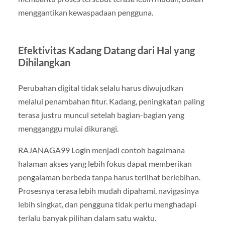
menggantikan kewaspadaan pengguna.
Efektivitas Kadang Datang dari Hal yang
Dihilangkan
Perubahan digital tidak selalu harus diwujudkan
melalui penambahan fitur. Kadang, peningkatan paling
terasa justru muncul setelah bagian-bagian yang
mengganggu mulai dikurangi.
RAJANAGA99 Login menjadi contoh bagaimana
halaman akses yang lebih fokus dapat memberikan
pengalaman berbeda tanpa harus terlihat berlebihan.
Prosesnya terasa lebih mudah dipahami, navigasinya
lebih singkat, dan pengguna tidak perlu menghadapi
terlalu banyak pilihan dalam satu waktu.