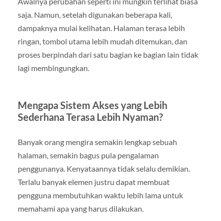
Awalnya perubahan seperti ini mungkin terlihat biasa
saja. Namun, setelah digunakan beberapa kali,
dampaknya mulai kelihatan. Halaman terasa lebih
ringan, tombol utama lebih mudah ditemukan, dan
proses berpindah dari satu bagian ke bagian lain tidak
lagi membingungkan.
Mengapa Sistem Akses yang Lebih
Sederhana Terasa Lebih Nyaman?
Banyak orang mengira semakin lengkap sebuah
halaman, semakin bagus pula pengalaman
penggunanya. Kenyataannya tidak selalu demikian.
Terlalu banyak elemen justru dapat membuat
pengguna membutuhkan waktu lebih lama untuk
memahami apa yang harus dilakukan.