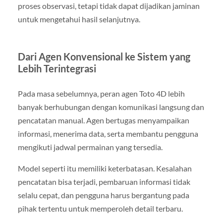
proses observasi, tetapi tidak dapat dijadikan jaminan
untuk mengetahui hasil selanjutnya.
Dari Agen Konvensional ke Sistem yang
Lebih Terintegrasi
Pada masa sebelumnya, peran agen Toto 4D lebih
banyak berhubungan dengan komunikasi langsung dan
pencatatan manual. Agen bertugas menyampaikan
informasi, menerima data, serta membantu pengguna
mengikuti jadwal permainan yang tersedia.
Model seperti itu memiliki keterbatasan. Kesalahan
pencatatan bisa terjadi, pembaruan informasi tidak
selalu cepat, dan pengguna harus bergantung pada
pihak tertentu untuk memperoleh detail terbaru.