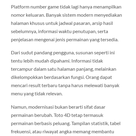
Platform number game tidak lagi hanya menampilkan
nomor keluaran. Banyak sistem modern menyediakan
halaman khusus untuk jadwal pasaran, arsip hasil
sebelumnya, informasi waktu penutupan, serta
penjelasan mengenai jenis permainan yang tersedia.
Dari sudut pandang pengguna, susunan seperti ini
tentu lebih mudah dipahami. Informasi tidak
tercampur dalam satu halaman panjang, melainkan
dikelompokkan berdasarkan fungsi. Orang dapat
mencari result terbaru tanpa harus melewati banyak
menu yang tidak relevan.
Namun, modernisasi bukan berarti sifat dasar
permainan berubah. Toto 4D tetap termasuk
permainan berbasis peluang. Tampilan statistik, tabel
frekuensi, atau riwayat angka memang membantu