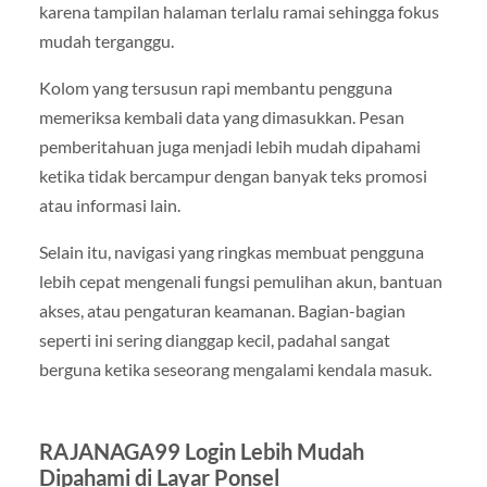
karena tampilan halaman terlalu ramai sehingga fokus
mudah terganggu.
Kolom yang tersusun rapi membantu pengguna
memeriksa kembali data yang dimasukkan. Pesan
pemberitahuan juga menjadi lebih mudah dipahami
ketika tidak bercampur dengan banyak teks promosi
atau informasi lain.
Selain itu, navigasi yang ringkas membuat pengguna
lebih cepat mengenali fungsi pemulihan akun, bantuan
akses, atau pengaturan keamanan. Bagian-bagian
seperti ini sering dianggap kecil, padahal sangat
berguna ketika seseorang mengalami kendala masuk.
RAJANAGA99 Login Lebih Mudah
Dipahami di Layar Ponsel