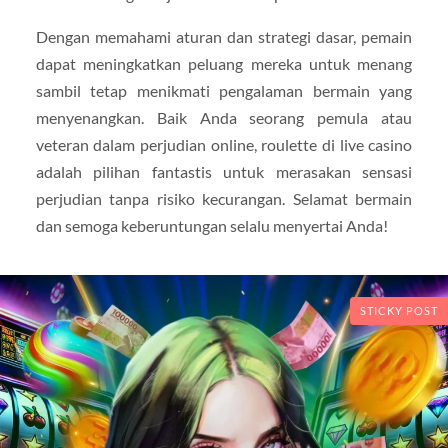
Dengan memahami aturan dan strategi dasar, pemain
dapat meningkatkan peluang mereka untuk menang
sambil tetap menikmati pengalaman bermain yang
menyenangkan. Baik Anda seorang pemula atau
veteran dalam perjudian online, roulette di live casino
adalah pilihan fantastis untuk merasakan sensasi
perjudian tanpa risiko kecurangan. Selamat bermain
dan semoga keberuntungan selalu menyertai Anda!
STICKY POST