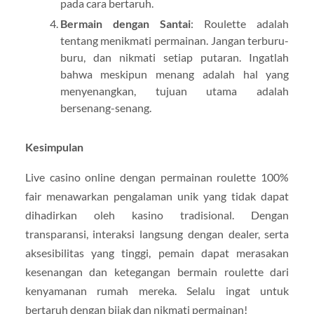
pada cara bertaruh.
Bermain dengan Santai
: Roulette adalah
tentang menikmati permainan. Jangan terburu-
buru, dan nikmati setiap putaran. Ingatlah
bahwa meskipun menang adalah hal yang
menyenangkan, tujuan utama adalah
bersenang-senang.
Kesimpulan
Live casino online dengan permainan roulette 100%
fair menawarkan pengalaman unik yang tidak dapat
dihadirkan oleh kasino tradisional. Dengan
transparansi, interaksi langsung dengan dealer, serta
aksesibilitas yang tinggi, pemain dapat merasakan
kesenangan dan ketegangan bermain roulette dari
kenyamanan rumah mereka. Selalu ingat untuk
bertaruh dengan bijak dan nikmati permainan!