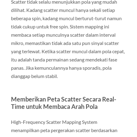
Scatter tidak selalu menunjukkan pola yang mudah
dilihat. Kadang scatter muncul hanya sekali setiap
beberapa spin, kadang muncul berturut-turut namun
tidak cukup untuk free spin. Sistem mapping ini
membaca setiap munculnya scatter dalam interval
mikro, memastikan tidak ada satu pun sinyal scatter
yang terlewat. Ketika scatter muncul dalam pola cepat,
itu adalah tanda permainan sedang mendekati fase
panas. Jika kemunculannya hanya sporadis, pola
dianggap belum stabil.
Memberikan Peta Scatter Secara Real-
Time untuk Membaca Arah Pola
High-Frequency Scatter Mapping System
menampilkan peta pergerakan scatter berdasarkan