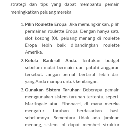
strategi dan tips yang dapat membantu pemain
meningkatkan peluang mereka:
Pilih Roulette Eropa
: Jika memungkinkan, pilih
permainan roulette Eropa. Dengan hanya satu
slot kosong (0), peluang menang di roulette
Eropa lebih baik dibandingkan roulette
Amerika.
Kelola Bankroll Anda
: Tentukan budget
sebelum mulai bermain dan patuhi anggaran
tersebut. Jangan pernah bertaruh lebih dari
yang Anda mampu untuk kehilangan.
Gunakan Sistem Taruhan
: Beberapa pemain
menggunakan sistem taruhan tertentu, seperti
Martingale atau Fibonacci, di mana mereka
mengatur taruhan berdasarkan hasil
sebelumnya. Sementara tidak ada jaminan
menang, sistem ini dapat memberi struktur