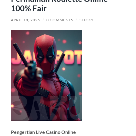
100% Fair
APRIL 18, 2025
/
0 COMMENTS
/
STICKY
Pengertian Live Casino Online