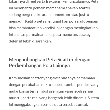
lokasinya di reel serta frekuensi kemunculannya. Peta
ini membantu pemain memahami apakah scatter
sedang bergerak ke arah momentum atau justru
menjauh. Ketika peta menunjukkan pola naik, pemain
bisa memanfaatkan kondisi ini dengan meningkatkan
intensitas permainan. Jika peta menurun, strategi
defensif lebih disarankan.
Menghubungkan Peta Scatter dengan
Perkembangan Pola Lainnya
Kemunculan scatter yang aktif biasanya bersamaan
dengan perubahan mikro seperti tumble pendek yang
mulai konsisten, simbol premium yang lebih sering
muncul, serta reel yang bergerak lebih dinamis. Sistem
ini menggabungkan semua data tersebut untuk