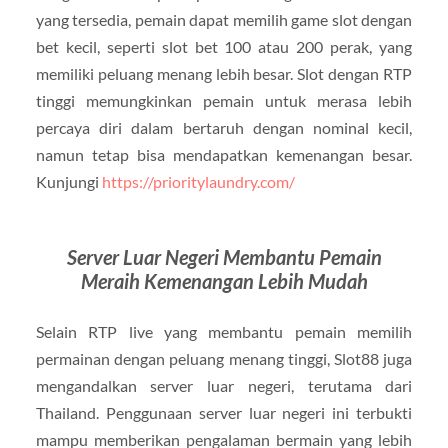
yang tersedia, pemain dapat memilih game slot dengan
bet kecil, seperti slot bet 100 atau 200 perak, yang
memiliki peluang menang lebih besar. Slot dengan RTP
tinggi memungkinkan pemain untuk merasa lebih
percaya diri dalam bertaruh dengan nominal kecil,
namun tetap bisa mendapatkan kemenangan besar.
Kunjungi
https://prioritylaundry.com/
Server Luar Negeri Membantu Pemain
Meraih Kemenangan Lebih Mudah
Selain RTP live yang membantu pemain memilih
permainan dengan peluang menang tinggi, Slot88 juga
mengandalkan server luar negeri, terutama dari
Thailand. Penggunaan server luar negeri ini terbukti
mampu memberikan pengalaman bermain yang lebih