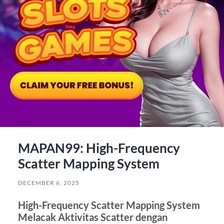
MAPAN99: High-Frequency
Scatter Mapping System
DECEMBER 6, 2025
High-Frequency Scatter Mapping System
Melacak Aktivitas Scatter dengan