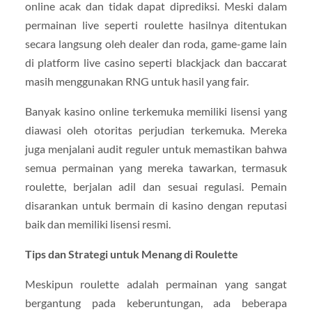
online acak dan tidak dapat diprediksi. Meski dalam
permainan live seperti roulette hasilnya ditentukan
secara langsung oleh dealer dan roda, game-game lain
di platform live casino seperti blackjack dan baccarat
masih menggunakan RNG untuk hasil yang fair.
Banyak kasino online terkemuka memiliki lisensi yang
diawasi oleh otoritas perjudian terkemuka. Mereka
juga menjalani audit reguler untuk memastikan bahwa
semua permainan yang mereka tawarkan, termasuk
roulette, berjalan adil dan sesuai regulasi. Pemain
disarankan untuk bermain di kasino dengan reputasi
baik dan memiliki lisensi resmi.
Tips dan Strategi untuk Menang di Roulette
Meskipun roulette adalah permainan yang sangat
bergantung pada keberuntungan, ada beberapa