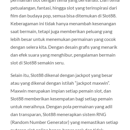
petualangan, fantasi, hingga slot yang terinspirasi dari
film dan budaya pop, semua bisa ditemukan di Slot88.
Keberagaman ini tidak hanya menambah kesenangan
saat bermain, tetapi juga memberikan peluang yang
lebih besar untuk menemukan permainan yang cocok
dengan selera kita. Dengan desain grafis yang menarik
dan efek suara yang menghibur, pengalaman bermain
slot di Slot88 semakin seru.
Selain itu, Slot88 dikenal dengan jackpot yang besar
atau yang dikenal dengan istilah “jackpot maxwin”.
Maxwin merupakan impian setiap pemain slot, dan
Slot88 memberikan kesempatan bagi setiap pemain
untuk meraihnya. Dengan pola permainan yang adil
dan transparan, Slot88 menerapkan sistem RNG
(Random Number Generator) yang memastikan setiap
putaran slot online benar-benar acak dan tidak