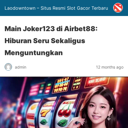
Laodowntown – Situs Resmi Slot Gacor Terbaru
Main Joker123 di Airbet88:
Hiburan Seru Sekaligus
Menguntungkan
admin
12 months ago