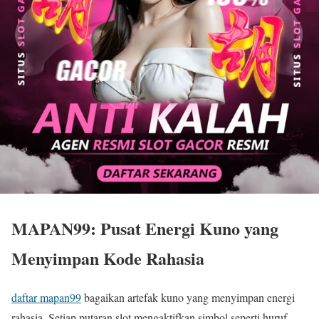
MAPAN99: Pusat Energi Kuno yang
Menyimpan Kode Rahasia
daftar mapan99
bagaikan artefak kuno yang menyimpan energi
rahasia. Setiap putaran slot mengaktifkan simbol seperti huruf-