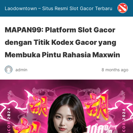
Laodowntown – Situs Resmi Slot Gacor Terbaru
MAPAN99: Platform Slot Gacor
dengan Titik Kodex Gacor yang
Membuka Pintu Rahasia Maxwin
admin
8 months ago