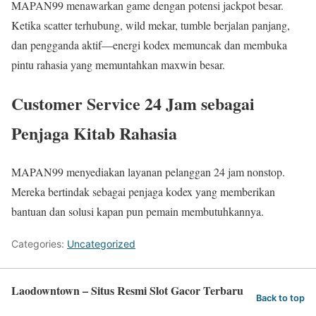
MAPAN99 menawarkan game dengan potensi jackpot besar.
Ketika scatter terhubung, wild mekar, tumble berjalan panjang,
dan pengganda aktif—energi kodex memuncak dan membuka
pintu rahasia yang memuntahkan maxwin besar.
Customer Service 24 Jam sebagai
Penjaga Kitab Rahasia
MAPAN99 menyediakan layanan pelanggan 24 jam nonstop.
Mereka bertindak sebagai penjaga kodex yang memberikan
bantuan dan solusi kapan pun pemain membutuhkannya.
Categories:
Uncategorized
Laodowntown – Situs Resmi Slot Gacor Terbaru
Back to top