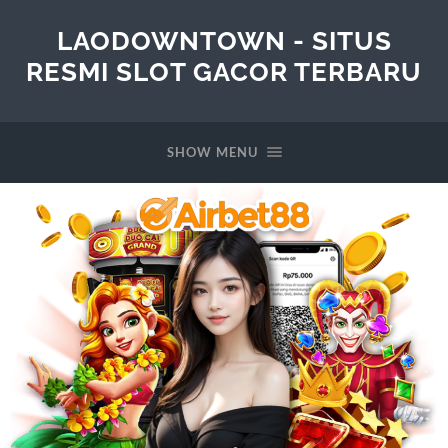
LAODOWNTOWN - SITUS
RESMI SLOT GACOR TERBARU
SHOW MENU