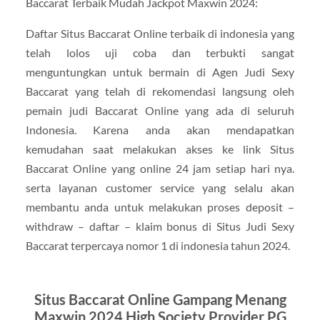
Baccarat Terbaik Mudah Jackpot Maxwin 2024:
Daftar Situs Baccarat Online terbaik di indonesia yang
telah lolos uji coba dan terbukti sangat
menguntungkan untuk bermain di Agen Judi Sexy
Baccarat yang telah di rekomendasi langsung oleh
pemain judi Baccarat Online yang ada di seluruh
Indonesia. Karena anda akan mendapatkan
kemudahan saat melakukan akses ke link Situs
Baccarat Online yang online 24 jam setiap hari nya.
serta layanan customer service yang selalu akan
membantu anda untuk melakukan proses deposit –
withdraw – daftar – klaim bonus di Situs Judi Sexy
Baccarat terpercaya nomor 1 di indonesia tahun 2024.
Situs Baccarat Online Gampang Menang
Maxwin 2024 High Society Provider PG