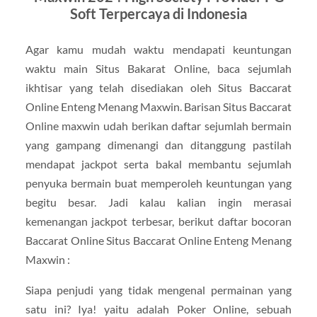
Soft Terpercaya di Indonesia
Agar kamu mudah waktu mendapati keuntungan
waktu main Situs Bakarat Online, baca sejumlah
ikhtisar yang telah disediakan oleh Situs Baccarat
Online Enteng Menang Maxwin. Barisan Situs Baccarat
Online maxwin udah berikan daftar sejumlah bermain
yang gampang dimenangi dan ditanggung pastilah
mendapat jackpot serta bakal membantu sejumlah
penyuka bermain buat memperoleh keuntungan yang
begitu besar. Jadi kalau kalian ingin merasai
kemenangan jackpot terbesar, berikut daftar bocoran
Baccarat Online Situs Baccarat Online Enteng Menang
Maxwin :
Siapa penjudi yang tidak mengenal permainan yang
satu ini? Iya! yaitu adalah Poker Online, sebuah