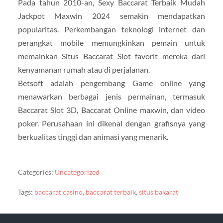
Pada tahun 2010-an, Sexy Baccarat Terbaik Mudah
Jackpot Maxwin 2024 semakin mendapatkan
popularitas. Perkembangan teknologi internet dan
perangkat mobile memungkinkan pemain untuk
memainkan Situs Baccarat Slot favorit mereka dari
kenyamanan rumah atau di perjalanan.
Betsoft adalah pengembang Game online yang
menawarkan berbagai jenis permainan, termasuk
Baccarat Slot 3D, Baccarat Online maxwin, dan video
poker. Perusahaan ini dikenal dengan grafisnya yang
berkualitas tinggi dan animasi yang menarik.
Categories:
Uncategorized
Tags:
baccarat casino
,
baccarat terbaik
,
situs bakarat