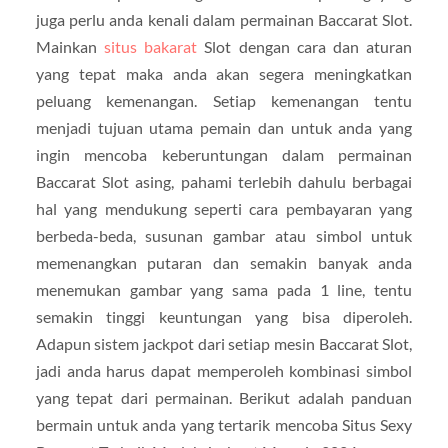
juga perlu anda kenali dalam permainan Baccarat Slot.
Mainkan
situs bakarat
Slot dengan cara dan aturan
yang tepat maka anda akan segera meningkatkan
peluang kemenangan. Setiap kemenangan tentu
menjadi tujuan utama pemain dan untuk anda yang
ingin mencoba keberuntungan dalam permainan
Baccarat Slot asing, pahami terlebih dahulu berbagai
hal yang mendukung seperti cara pembayaran yang
berbeda-beda, susunan gambar atau simbol untuk
memenangkan putaran dan semakin banyak anda
menemukan gambar yang sama pada 1 line, tentu
semakin tinggi keuntungan yang bisa diperoleh.
Adapun sistem jackpot dari setiap mesin Baccarat Slot,
jadi anda harus dapat memperoleh kombinasi simbol
yang tepat dari permainan. Berikut adalah panduan
bermain untuk anda yang tertarik mencoba Situs Sexy