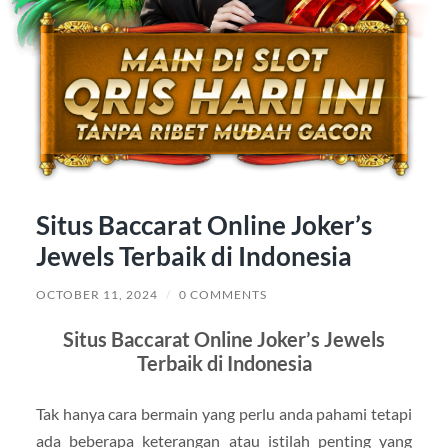
Situs Baccarat Online Joker’s
Jewels Terbaik di Indonesia
OCTOBER 11, 2024
/
0 COMMENTS
Situs Baccarat Online Joker’s Jewels
Terbaik di Indonesia
Tak hanya cara bermain yang perlu anda pahami tetapi
ada beberapa keterangan atau istilah penting yang