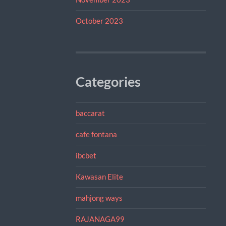
October 2023
Categories
baccarat
cafe fontana
ibcbet
Kawasan Elite
mahjong ways
RAJANAGA99