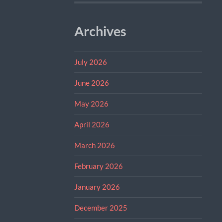
Archives
July 2026
June 2026
May 2026
April 2026
March 2026
February 2026
January 2026
December 2025