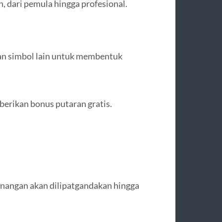
 dari pemula hingga profesional.
n simbol lain untuk membentuk
rikan bonus putaran gratis.
enangan akan dilipatgandakan hingga