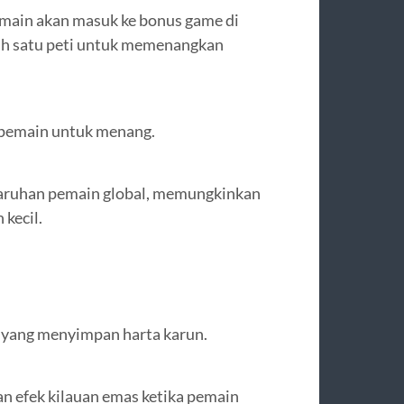
main akan masuk ke bonus game di
ah satu peti untuk memenangkan
 pemain untuk menang.
 taruhan pemain global, memungkinkan
kecil.
a yang menyimpan harta karun.
n efek kilauan emas ketika pemain