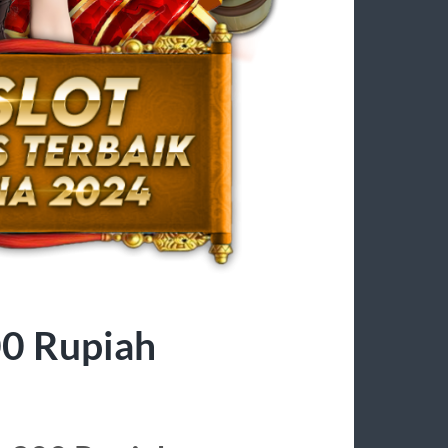
00 Rupiah