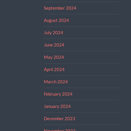
September 2024
August 2024
July 2024
June 2024
May 2024
April 2024
March 2024
February 2024
January 2024
December 2023
November 2023