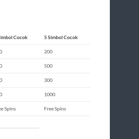
Simbol Cocok
5 Simbol Cocok
0
200
0
500
0
300
0
1000
ee Spins
Free Spins