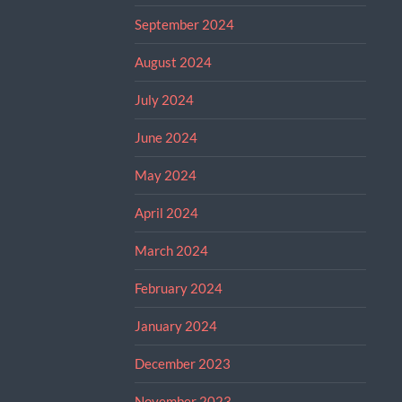
September 2024
August 2024
July 2024
June 2024
May 2024
April 2024
March 2024
February 2024
January 2024
December 2023
November 2023