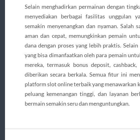
Selain menghadirkan permainan dengan tingk
menyediakan berbagai fasilitas unggulan
semakin menyenangkan dan nyaman. Salah sa
aman dan cepat, memungkinkan pemain untu
dana dengan proses yang lebih praktis. Selain
yang bisa dimanfaatkan oleh para pemain unt
mereka, termasuk bonus deposit, cashback,
diberikan secara berkala. Semua fitur ini me
platform slot online terbaik yang menawarkan
peluang kemenangan tinggi, dan layanan be
bermain semakin seru dan menguntungkan.