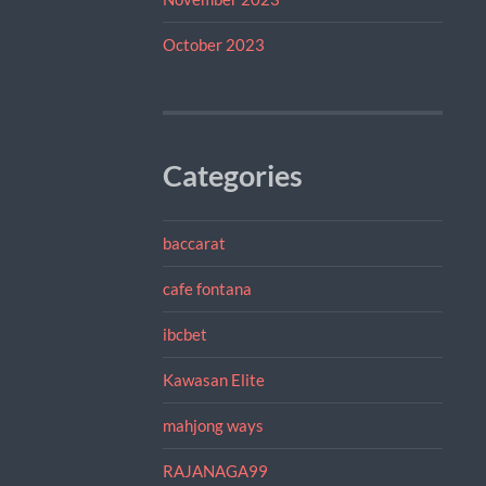
October 2023
Categories
baccarat
cafe fontana
ibcbet
Kawasan Elite
mahjong ways
RAJANAGA99