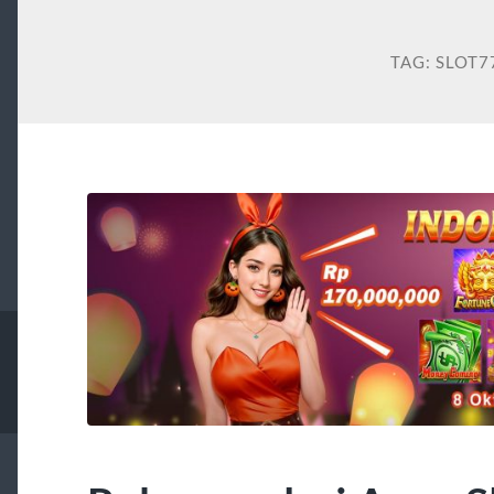
TAG:
SLOT7