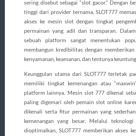
sering disebut sebagai “slot gacor.” Dengan b
tinggi dari provider ternama, SLOT777 memas
akses ke mesin slot dengan tingkat pengem
permainan yang adil dan transparan. Dalam i
sebuah platform sangat menentukan popul
membangun kredibilitas dengan memberikan
kenyamanan, keamanan, dan tentunya keuntungan
Keunggulan utama dari SLOT777 terletak pa
memiliki tingkat kemenangan atau “maxwin”
platform lainnya. Mesin slot 777 dikenal seb
paling digemari oleh pemain slot online kar
dikenali serta fitur permainan yang sederh
kemenangan yang besar. Melalui teknologi
dioptimalkan, SLOT777 memberikan akses k