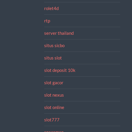
rolet4d
rtp
server thailand
situs sicbo
situs slot
slot deposit 10k
slot gacor
slot nexus
slot online
slot777
spaceman