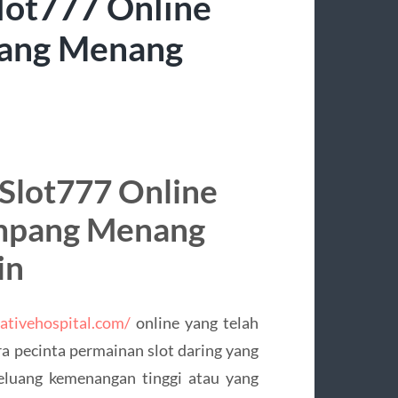
lot777 Online
pang Menang
Slot777 Online
mpang Menang
in
rativehospital.com/
online yang telah
ra pecinta permainan slot daring yang
luang kemenangan tinggi atau yang