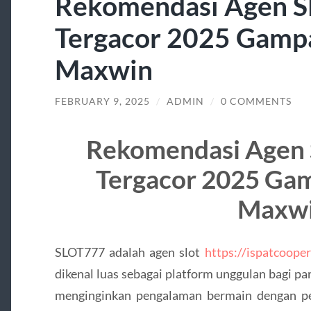
Rekomendasi Agen S
Tergacor 2025 Gam
Maxwin
FEBRUARY 9, 2025
/
ADMIN
/
0 COMMENTS
Rekomendasi Agen 
Tergacor 2025 Ga
Maxw
SLOT777 adalah agen slot
https://ispatcoope
dikenal luas sebagai platform unggulan bagi pa
menginginkan pengalaman bermain dengan pe