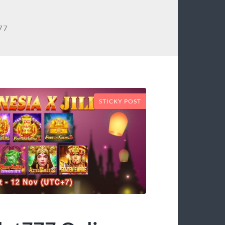
77
STICKY POST