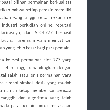
erbagai pilihan permainan berkualitas
tikan bahwa setiap pemain memiliki
balian yang tinggi serta mekanisme
ndustri perjudian online, reputasi
aritasnya, dan SLOT777 berhasil
 layanan premium yang memastikan
 yang lebih besar bagi para pemain.
da koleksi permainan slot 777 yang
 lebih tinggi dibandingkan dengan
agai salah satu jenis permainan yang
ena simbol-simbol klasik yang mudah
ana namun tetap memberikan sensasi
 canggih dan algoritma yang telah
epada para pemain untuk merasakan