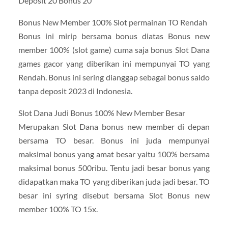
Deposit 20 Bonus 20
Bonus New Member 100% Slot permainan TO Rendah
Bonus ini mirip bersama bonus diatas Bonus new
member 100% (slot game) cuma saja bonus Slot Dana
games gacor yang diberikan ini mempunyai TO yang
Rendah. Bonus ini sering dianggap sebagai bonus saldo
tanpa deposit 2023 di Indonesia.
Slot Dana Judi Bonus 100% New Member Besar
Merupakan Slot Dana bonus new member di depan
bersama TO besar. Bonus ini juda mempunyai
maksimal bonus yang amat besar yaitu 100% bersama
maksimal bonus 500ribu. Tentu jadi besar bonus yang
didapatkan maka TO yang diberikan juda jadi besar. TO
besar ini syring disebut bersama Slot Bonus new
member 100% TO 15x.