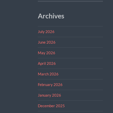
Archives
July 2026
June 2026
May 2026
April 2026
March 2026
February 2026
January 2026
December 2025