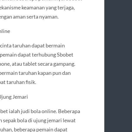
ekanisme keamanan yang terjaga,
engan aman serta nyaman.
nline
cinta taruhan dapat bermain
pa pemain dapat terhubung Sbobet
one, atau tablet secara gampang.
bermain taruhan kapan pun dan
t taruhan fisik.
Ujung Jemari
et ialah judi bola online. Beberapa
 sepak bola di ujung jemari lewat
ruhan, beberapa pemain dapat