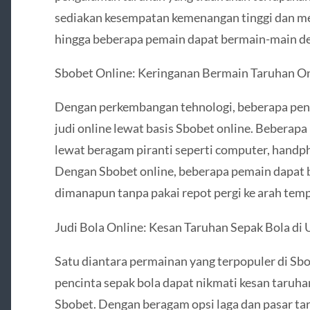
sediakan kesempatan kemenangan tinggi dan m
hingga beberapa pemain dapat bermain-main d
Sbobet Online: Keringanan Bermain Taruhan O
Dengan perkembangan tehnologi, beberapa pen
judi online lewat basis Sbobet online. Bebera
lewat beragam piranti seperti computer, handph
Dengan Sbobet online, beberapa pemain dapat 
dimanapun tanpa pakai repot pergi ke arah tempa
Judi Bola Online: Kesan Taruhan Sepak Bola di 
Satu diantara permainan yang terpopuler di Sbob
pencinta sepak bola dapat nikmati kesan taruhan
Sbobet. Dengan beragam opsi laga dan pasar ta