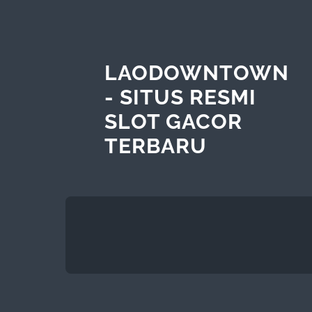
LAODOWNTOWN
- SITUS RESMI
SLOT GACOR
TERBARU