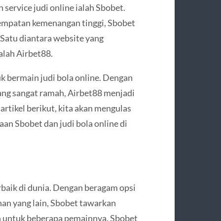
 service judi online ialah Sbobet.
empatan kemenangan tinggi, Sbobet
 Satu diantara website yang
alah Airbet88.
uk bermain judi bola online. Dengan
ang sangat ramah, Airbet88 menjadi
artikel berikut, kita akan mengulas
an Sbobet dan judi bola online di
erbaik di dunia. Dengan beragam opsi
nan yang lain, Sbobet tawarkan
n untuk beberapa pemainnya. Sbobet