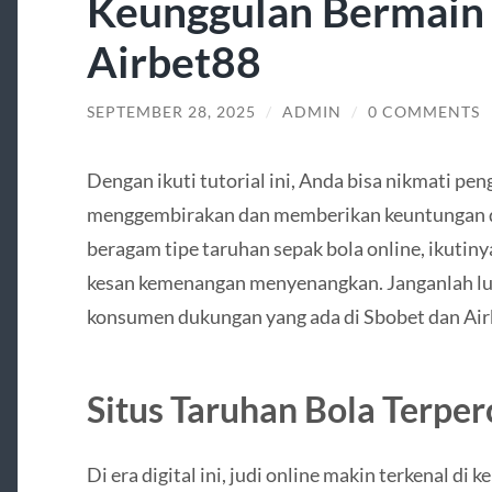
Keunggulan Bermain 
Airbet88
SEPTEMBER 28, 2025
/
ADMIN
/
0 COMMENTS
Dengan ikuti tutorial ini, Anda bisa nikmati p
menggembirakan dan memberikan keuntungan di
beragam tipe taruhan sepak bola online, ikutiny
kesan kemenangan menyenangkan. Janganlah lup
konsumen dukungan yang ada di Sbobet dan Air
Situs Taruhan Bola Terper
Di era digital ini, judi online makin terkenal di