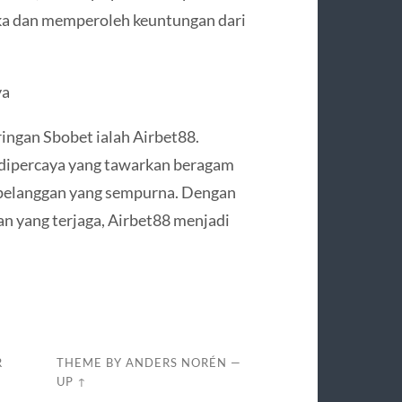
ka dan memperoleh keuntungan dari
ya
ingan Sbobet ialah Airbet88.
g dipercaya yang tawarkan beragam
e pelanggan yang sempurna. Dengan
n yang terjaga, Airbet88 menjadi
R
THEME BY
ANDERS NORÉN
—
UP ↑