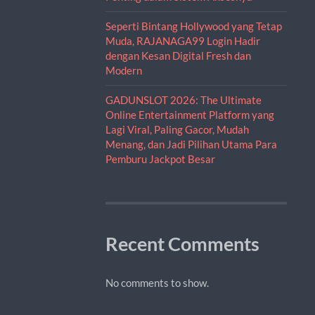
Seperti Bintang Hollywood yang Tetap
Muda, RAJANAGA99 Login Hadir
dengan Kesan Digital Fresh dan
Modern
GADUNSLOT 2026: The Ultimate
Online Entertainment Platform yang
Lagi Viral, Paling Gacor, Mudah
Menang, dan Jadi Pilihan Utama Para
Pemburu Jackpot Besar
Recent Comments
No comments to show.