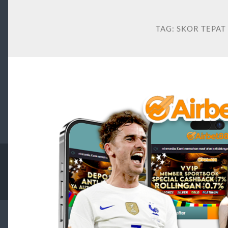
TAG:
SKOR TEPAT