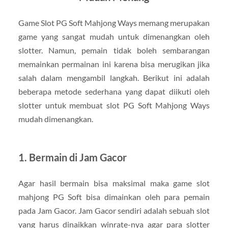
Game Slot PG Soft Mahjong Ways memang merupakan
game yang sangat mudah untuk dimenangkan oleh
slotter. Namun, pemain tidak boleh sembarangan
memainkan permainan ini karena bisa merugikan jika
salah dalam mengambil langkah. Berikut ini adalah
beberapa metode sederhana yang dapat diikuti oleh
slotter untuk membuat slot PG Soft Mahjong Ways
mudah dimenangkan.
1. Bermain di Jam Gacor
Agar hasil bermain bisa maksimal maka game slot
mahjong PG Soft bisa dimainkan oleh para pemain
pada Jam Gacor. Jam Gacor sendiri adalah sebuah slot
yang harus dinaikkan winrate-nya agar para slotter