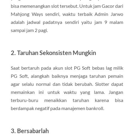
bisa memenangkan slot tersebut. Untuk jam Gacor dari
Mahjong Ways sendiri, waktu terbaik Admin Jarwo
adalah jadwal padatnya sendiri yaitu jam 9 malam
sampai jam 2 pagi.
2. Taruhan Sekonsisten Mungkin
Saat bertaruh pada akun slot PG Soft bebas lag milik
PG Soft, alangkah baiknya menjaga taruhan pemain
agar selalu normal dan tidak berubah. Slotter dapat
memainkan ini untuk waktu yang lama. Jangan
terburu-buru menaikkan taruhan karena bisa
berdampak negatif pada manajemen bankroll.
3. Bersabarlah