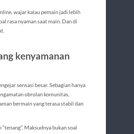
line, wajar kalau pemain jadi lebih
soal rasa nyaman saat main. Dan di
t.
tang kenyamanan
ngejar sensasi besar. Sebagian hanya
 pengamatan obrolan komunitas,
man bermain yang terasa stabil dan
h “tenang”. Maksudnya bukan soal