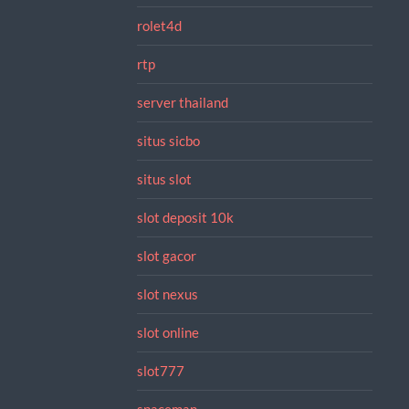
rolet4d
rtp
server thailand
situs sicbo
situs slot
slot deposit 10k
slot gacor
slot nexus
slot online
slot777
spaceman