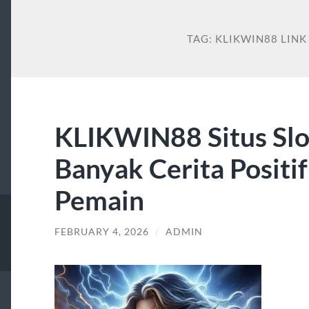
TAG:
KLIKWIN88 LINK
KLIKWIN88 Situs Slo
Banyak Cerita Positif
Pemain
FEBRUARY 4, 2026
/
ADMIN