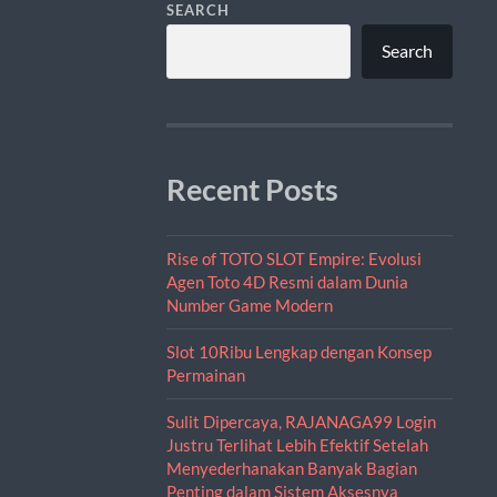
SEARCH
Search
Recent Posts
Rise of TOTO SLOT Empire: Evolusi
Agen Toto 4D Resmi dalam Dunia
Number Game Modern
Slot 10Ribu Lengkap dengan Konsep
Permainan
Sulit Dipercaya, RAJANAGA99 Login
Justru Terlihat Lebih Efektif Setelah
Menyederhanakan Banyak Bagian
Penting dalam Sistem Aksesnya