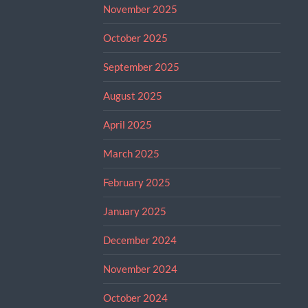
November 2025
October 2025
September 2025
August 2025
April 2025
March 2025
February 2025
January 2025
December 2024
November 2024
October 2024