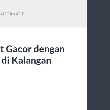
 ALTERNATIF
t Gacor dengan
 di Kalangan