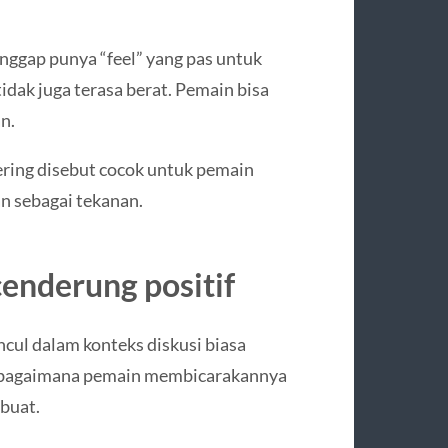
nggap punya “feel” yang pas untuk
tidak juga terasa berat. Pemain bisa
n.
ring disebut cocok untuk pemain
an sebagai tekanan.
enderung positif
ul dalam konteks diskusi biasa
ari bagaimana pemain membicarakannya
-buat.