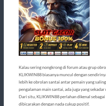
Kalau sering nongkrong di forum atau grup obr
KLIKWIN88 biasanya muncul dengan sendirinya.
lebih ke obrolan santai antar pemain yang saling
pengalaman main santai, ada juga yang sekada
Dari situ, KLIKWIN88 perlahan dikenal sebagai s
dibicarakan dengan nada cukup positif.