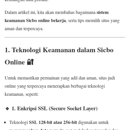
sistem
Dalam artikel ini, kita akan membahas bagaimana
keamanan Sicbo online bekerja
, serta tips memilih situs yang
aman dan terpercaya.
1. Teknologi Keamanan dalam Sicbo
Online
🔐
Untuk memastikan permainan yang adil dan aman, situs judi
online yang terpercaya menerapkan berbagai teknologi
keamanan, seperti:
🔹 1. Enkripsi SSL (Secure Socket Layer)
SSL 128-bit atau 256-bit
Teknologi
digunakan untuk