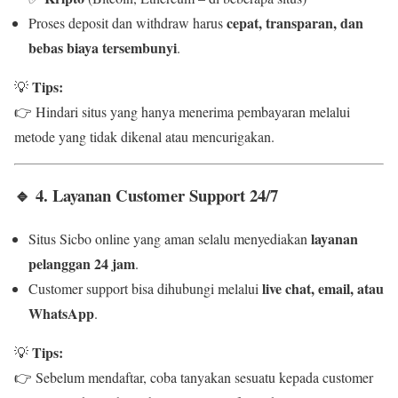
cepat, transparan, dan
Proses deposit dan withdraw harus
bebas biaya tersembunyi
.
Tips:
💡
👉 Hindari situs yang hanya menerima pembayaran melalui
metode yang tidak dikenal atau mencurigakan.
🔹 4. Layanan Customer Support 24/7
layanan
Situs Sicbo online yang aman selalu menyediakan
pelanggan 24 jam
.
live chat, email, atau
Customer support bisa dihubungi melalui
WhatsApp
.
Tips:
💡
👉 Sebelum mendaftar, coba tanyakan sesuatu kepada customer