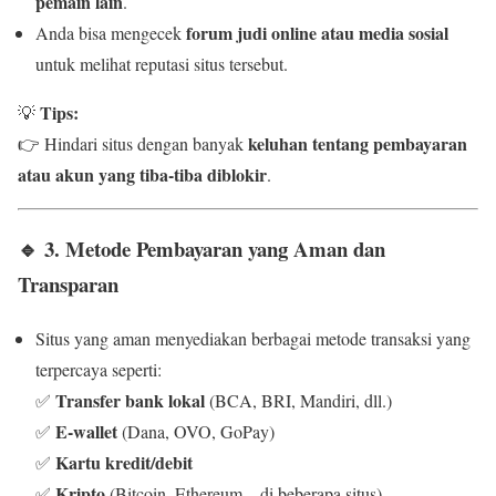
pemain lain
.
forum judi online atau media sosial
Anda bisa mengecek
untuk melihat reputasi situs tersebut.
Tips:
💡
keluhan tentang pembayaran
👉 Hindari situs dengan banyak
atau akun yang tiba-tiba diblokir
.
🔹 3. Metode Pembayaran yang Aman dan
Transparan
Situs yang aman menyediakan berbagai metode transaksi yang
terpercaya seperti:
Transfer bank lokal
✅
(BCA, BRI, Mandiri, dll.)
E-wallet
✅
(Dana, OVO, GoPay)
Kartu kredit/debit
✅
Kripto
✅
(Bitcoin, Ethereum – di beberapa situs)