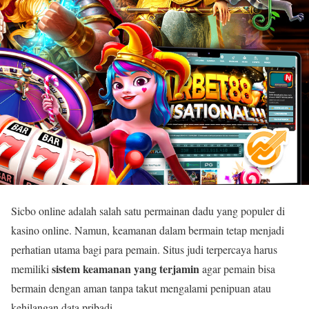
Sicbo online adalah salah satu permainan dadu yang populer di
kasino online. Namun, keamanan dalam bermain tetap menjadi
perhatian utama bagi para pemain. Situs judi terpercaya harus
sistem keamanan yang terjamin
memiliki
agar pemain bisa
bermain dengan aman tanpa takut mengalami penipuan atau
kehilangan data pribadi.