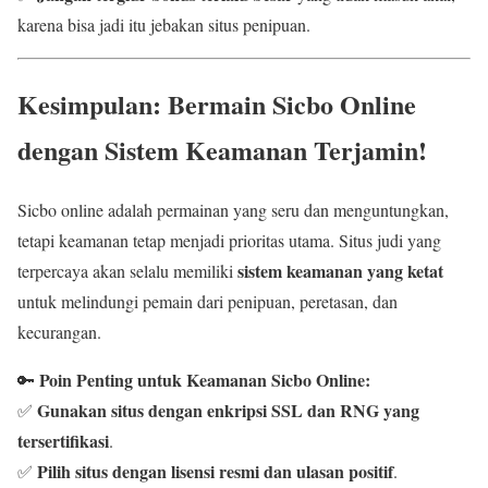
karena bisa jadi itu jebakan situs penipuan.
Kesimpulan: Bermain Sicbo Online
dengan Sistem Keamanan Terjamin!
Sicbo online adalah permainan yang seru dan menguntungkan,
tetapi keamanan tetap menjadi prioritas utama. Situs judi yang
sistem keamanan yang ketat
terpercaya akan selalu memiliki
untuk melindungi pemain dari penipuan, peretasan, dan
kecurangan.
Poin Penting untuk Keamanan Sicbo Online:
🔑
Gunakan situs dengan enkripsi SSL dan RNG yang
✅
tersertifikasi
.
Pilih situs dengan lisensi resmi dan ulasan positif
✅
.