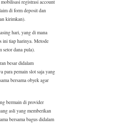
bilisasi registrasi account
aim di form deposit dan
an kirimkan).
asing hari, yang di mana
s ini tiap harinya. Metode
 setor dana pula).
ran besar didalam
ya para pemain slot saja yang
ersama bersama obyek agar
ng bermain di provider
uang asli yang memberikan
ersama bersama bagus didalam