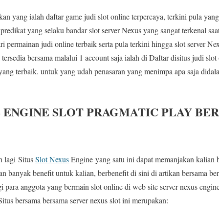
kan yang ialah daftar game judi slot online terpercaya, terkini pula yang
 predikat yang selaku bandar slot server Nexus yang sangat terkenal saat
i permainan judi online terbaik serta pula terkini hingga slot server Ne
ersedia bersama malalui 1 account saja ialah di Daftar disitus judi slot
yang terbaik. untuk yang udah penasaran yang menimpa apa saja didal
 ENGINE SLOT PRAGMATIC PLAY BE
n lagi Situs
Slot Nexus
Engine yang satu ini dapat memanjakan kalian
 banyak benefit untuk kalian, berbenefit di sini di artikan bersama be
i para anggota yang bermain slot online di web site server nexus engin
Situs bersama bersama server nexus slot ini merupakan: