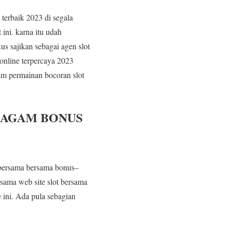
 terbaik 2023 di segala
 ini. karna itu udah
xus sajikan sebagai agen slot
 online terpercaya 2023
am permainan bocoran slot
RAGAM BONUS
 bersama bersama bonus–
rsama web site slot bersama
e ini. Ada pula sebagian