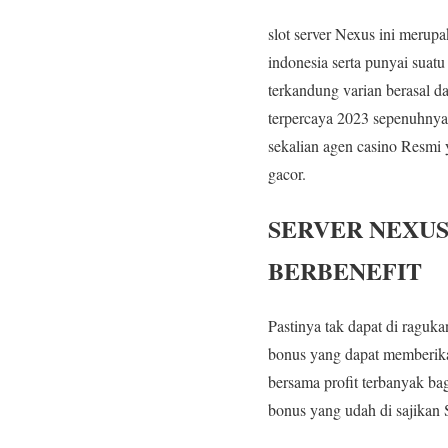
slot server Nexus ini merupa
indonesia serta punyai suatu
terkandung varian berasal dar
terpercaya 2023 sepenuhnya t
sekalian agen casino Resmi 
gacor.
SERVER NEXUS
BERBENEFIT
Pastinya tak dapat di raguka
bonus yang dapat memberikan
bersama profit terbanyak bag
bonus yang udah di sajikan 