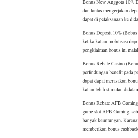
Bonus New Anggota 10% Di p
dan lantas mengerjakan depo
dapat di pelaksanaan ke did
Bonus Deposit 10% (Bobus ya
ketika kalian mobilisasi dep
pengklaiman bonus ini malah
Bonus Rebate Casino (Bonus 
perlindungan benefit pada pa
dapat dapat merasakan bonus
kalian lebih stimulan didala
Bonus Rebate AFB Gaming (B
game slot AFB Gaming, seba
banyak keuntungan. Karenany
memberikan bonus cashback 